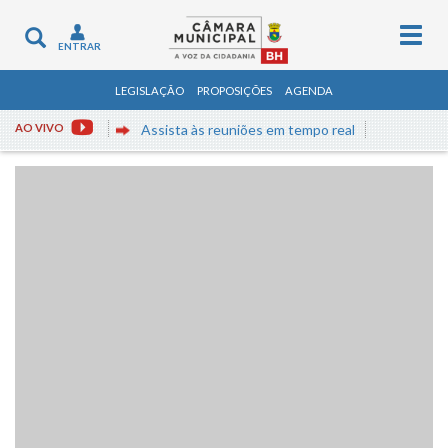
Togg
Toggle
ENTRAR
navig
navigation
LEGISLAÇÃO
PROPOSIÇÕES
AGENDA
AO VIVO
Assista às reuniões em tempo real