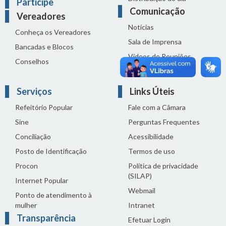
Participe
Comunicação
Vereadores
Notícias
Conheça os Vereadores
Sala de Imprensa
Bancadas e Blocos
Vídeos de Reuniões
Conselhos
Solenidades
Serviços
Links Úteis
Refeitório Popular
Fale com a Câmara
Sine
Perguntas Frequentes
Conciliação
Acessibilidade
Posto de Identificação
Termos de uso
Procon
Política de privacidade
(SILAP)
Internet Popular
Webmail
Ponto de atendimento à
mulher
Intranet
Transparência
Efetuar Login