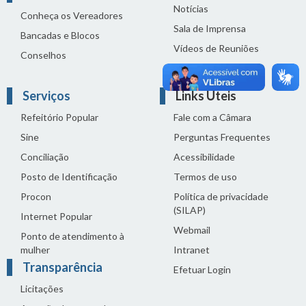
Notícias
Conheça os Vereadores
Sala de Imprensa
Bancadas e Blocos
Vídeos de Reuniões
Conselhos
Solenidades
Serviços
Links Úteis
Refeitório Popular
Fale com a Câmara
Sine
Perguntas Frequentes
Conciliação
Acessibilidade
Posto de Identificação
Termos de uso
Procon
Política de privacidade
(SILAP)
Internet Popular
Webmail
Ponto de atendimento à
mulher
Intranet
Transparência
Efetuar Login
Licitações