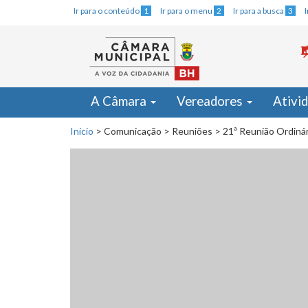
Ir para o conteúdo
1
Ir para o menu
2
Ir para a busca
3
A Câmara
Vereadores
Ativi
Início
>
Comunicação
>
Reuniões
>
21ª Reunião Ordiná