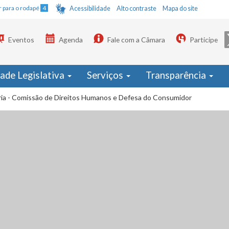
Ir para o rodapé
4
Acessibilidade
Alto contraste
Mapa do site
Eventos
Agenda
Fale com a Câmara
Participe
dade Legislativa
Serviços
Transparência
ria - Comissão de Direitos Humanos e Defesa do Consumidor