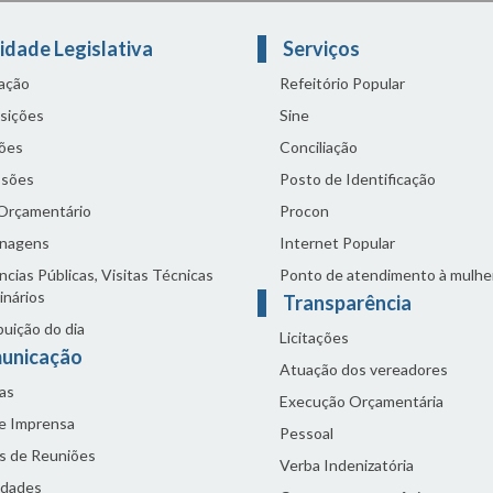
idade Legislativa
Serviços
lação
Refeitório Popular
sições
Sine
ões
Conciliação
sões
Posto de Identificação
 Orçamentário
Procon
nagens
Internet Popular
cias Públicas, Visitas Técnicas
Ponto de atendimento à mulhe
inários
Transparência
buição do dia
Licitações
unicação
Atuação dos vereadores
as
Execução Orçamentária
de Imprensa
Pessoal
s de Reuniões
Verba Indenizatória
idades