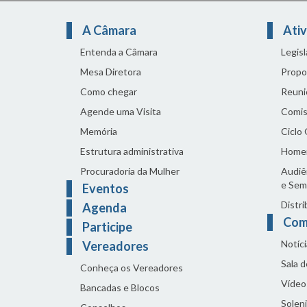
A Câmara
Ativ
Entenda a Câmara
Legis
Mesa Diretora
Propo
Como chegar
Reuni
Agende uma Visita
Comis
Memória
Ciclo
Estrutura administrativa
Home
Procuradoria da Mulher
Audiên
e Sem
Eventos
Distri
Agenda
Com
Participe
Notíci
Vereadores
Sala 
Conheça os Vereadores
Vídeo
Bancadas e Blocos
Solen