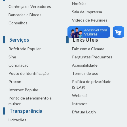
Notícias
Conheça os Vereadores
Sala de Imprensa
Bancadas e Blocos
Vídeos de Reuniões
Conselhos
Solenidades
Serviços
Links Úteis
Refeitório Popular
Fale com a Câmara
Sine
Perguntas Frequentes
Conciliação
Acessibilidade
Posto de Identificação
Termos de uso
Procon
Política de privacidade
(SILAP)
Internet Popular
Webmail
Ponto de atendimento à
mulher
Intranet
Transparência
Efetuar Login
Licitações