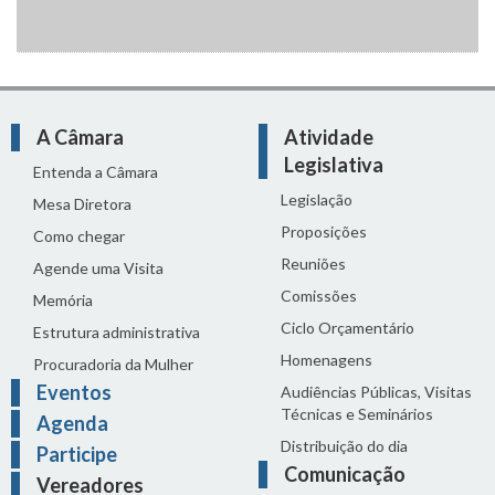
A Câmara
Atividade
Legislativa
Entenda a Câmara
Legislação
Mesa Diretora
Proposições
Como chegar
Reuniões
Agende uma Visita
Comissões
Memória
Ciclo Orçamentário
Estrutura administrativa
Homenagens
Procuradoria da Mulher
Eventos
Audiências Públicas, Visitas
Técnicas e Seminários
Agenda
Distribuição do dia
Participe
Comunicação
Vereadores