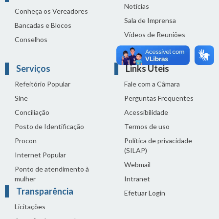
Notícias
Conheça os Vereadores
Sala de Imprensa
Bancadas e Blocos
Vídeos de Reuniões
Conselhos
Solenidades
Serviços
Links Úteis
Refeitório Popular
Fale com a Câmara
Sine
Perguntas Frequentes
Conciliação
Acessibilidade
Posto de Identificação
Termos de uso
Procon
Política de privacidade
(SILAP)
Internet Popular
Webmail
Ponto de atendimento à
mulher
Intranet
Transparência
Efetuar Login
Licitações