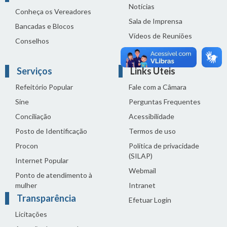
Notícias
Conheça os Vereadores
Sala de Imprensa
Bancadas e Blocos
Vídeos de Reuniões
Conselhos
Solenidades
Serviços
Links Úteis
Refeitório Popular
Fale com a Câmara
Sine
Perguntas Frequentes
Conciliação
Acessibilidade
Posto de Identificação
Termos de uso
Procon
Política de privacidade
(SILAP)
Internet Popular
Webmail
Ponto de atendimento à
mulher
Intranet
Transparência
Efetuar Login
Licitações