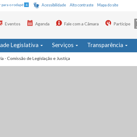
Ir para o rodapé
4
Acessibilidade
Alto contraste
Mapa do site
Eventos
Agenda
Fale com a Câmara
Participe
dade Legislativa
Serviços
Transparência
ia - Comissão de Legislação e Justiça