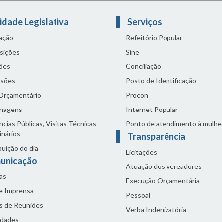
idade Legislativa
Serviços
lação
Refeitório Popular
sições
Sine
ões
Conciliação
sões
Posto de Identificação
 Orçamentário
Procon
nagens
Internet Popular
cias Públicas, Visitas Técnicas
Ponto de atendimento à mulhe
inários
Transparência
buição do dia
Licitações
unicação
Atuação dos vereadores
as
Execução Orçamentária
de Imprensa
Pessoal
s de Reuniões
Verba Indenizatória
idades