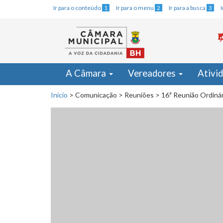
Ir para o conteúdo
1
Ir para o menu
2
Ir para a busca
3
A Câmara
Vereadores
Ativi
Início
>
Comunicação
>
Reuniões
>
16ª Reunião Ordinár