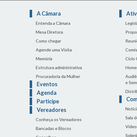
A Câmara
Ativ
Entenda a Câmara
Legis
Mesa Diretora
Propo
Como chegar
Reuni
Agende uma Visita
Comis
Memória
Ciclo
Estrutura administrativa
Home
Procuradoria da Mulher
Audiên
e Sem
Eventos
Distri
Agenda
Com
Participe
Notíci
Vereadores
Sala 
Conheça os Vereadores
Vídeo
Bancadas e Blocos
Solen