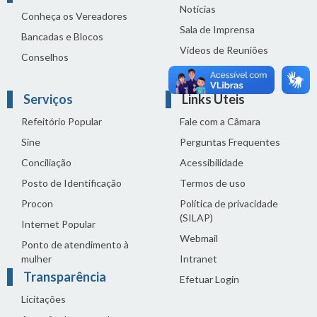
Notícias
Conheça os Vereadores
Sala de Imprensa
Bancadas e Blocos
Vídeos de Reuniões
Conselhos
Solenidades
Serviços
Links Úteis
Refeitório Popular
Fale com a Câmara
Sine
Perguntas Frequentes
Conciliação
Acessibilidade
Posto de Identificação
Termos de uso
Procon
Política de privacidade
(SILAP)
Internet Popular
Webmail
Ponto de atendimento à
mulher
Intranet
Transparência
Efetuar Login
Licitações