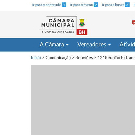
Ir para o conteúdo
1
Ir para o menu
2
Ir para a busca
3
A Câmara
Vereadores
Ativi
Início
>
Comunicação
>
Reuniões
>
12ª Reunião Extraor