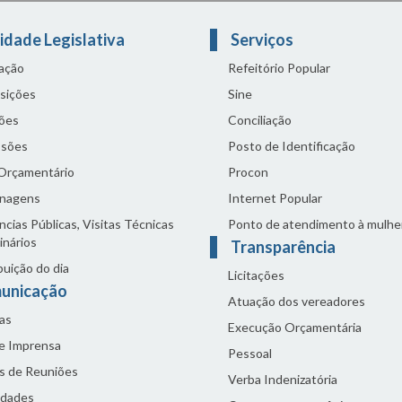
idade Legislativa
Serviços
lação
Refeitório Popular
sições
Sine
ões
Conciliação
sões
Posto de Identificação
 Orçamentário
Procon
nagens
Internet Popular
cias Públicas, Visitas Técnicas
Ponto de atendimento à mulhe
inários
Transparência
buição do dia
Licitações
unicação
Atuação dos vereadores
as
Execução Orçamentária
de Imprensa
Pessoal
s de Reuniões
Verba Indenizatória
idades