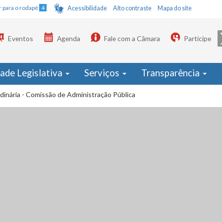
Ir para o rodapé
4
Acessibilidade
Alto contraste
Mapa do site
Eventos
Agenda
Fale com a Câmara
Participe
dade Legislativa
Serviços
Transparência
dinária - Comissão de Administração Pública