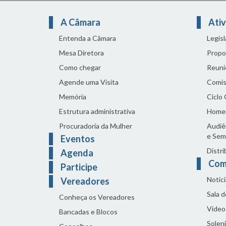
A Câmara
Ativ
Entenda a Câmara
Legis
Mesa Diretora
Propo
Como chegar
Reuni
Agende uma Visita
Comis
Memória
Ciclo
Estrutura administrativa
Home
Procuradoria da Mulher
Audiên
e Sem
Eventos
Distri
Agenda
Com
Participe
Notíci
Vereadores
Sala 
Conheça os Vereadores
Vídeo
Bancadas e Blocos
Solen