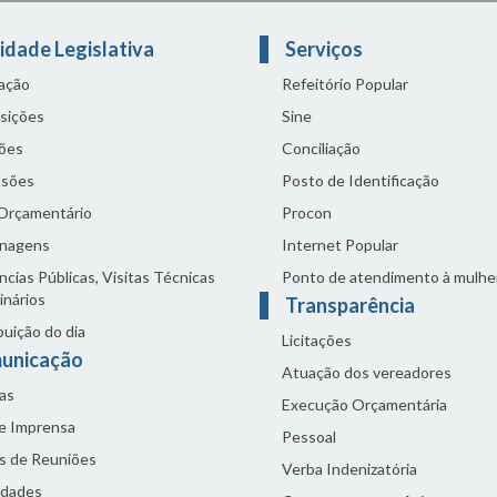
idade Legislativa
Serviços
lação
Refeitório Popular
sições
Sine
ões
Conciliação
sões
Posto de Identificação
 Orçamentário
Procon
nagens
Internet Popular
cias Públicas, Visitas Técnicas
Ponto de atendimento à mulhe
inários
Transparência
buição do dia
Licitações
unicação
Atuação dos vereadores
as
Execução Orçamentária
de Imprensa
Pessoal
s de Reuniões
Verba Indenizatória
idades