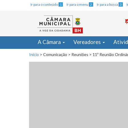
Ir para o conteúdo
1
Ir para o menu
2
Ir para a busca
3
A Câmara
Vereadores
Ativi
Início
>
Comunicação
>
Reuniões
>
11ª Reunião Ordinár