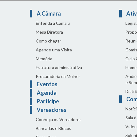
A Câmara
Ativ
Entenda a Câmara
Legis
Mesa Diretora
Propo
Como chegar
Reuni
Agende uma Visita
Comis
Memória
Ciclo
Estrutura administrativa
Home
Procuradoria da Mulher
Audiên
e Sem
Eventos
Distri
Agenda
Com
Participe
Notíci
Vereadores
Sala 
Conheça os Vereadores
Vídeo
Bancadas e Blocos
Solen