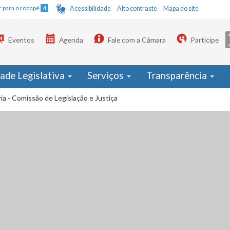
Ir para o rodapé
4
Acessibilidade
Alto contraste
Mapa do site
Eventos
Agenda
Fale com a Câmara
Participe
dade Legislativa
Serviços
Transparência
ia - Comissão de Legislação e Justiça