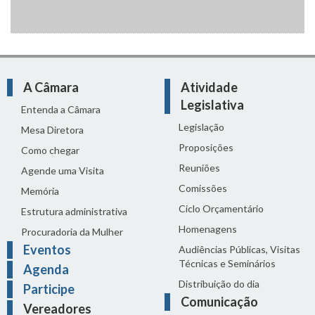
A Câmara
Atividade
Legislativa
Entenda a Câmara
Legislação
Mesa Diretora
Proposições
Como chegar
Reuniões
Agende uma Visita
Comissões
Memória
Ciclo Orçamentário
Estrutura administrativa
Homenagens
Procuradoria da Mulher
Eventos
Audiências Públicas, Visitas
Técnicas e Seminários
Agenda
Distribuição do dia
Participe
Comunicação
Vereadores