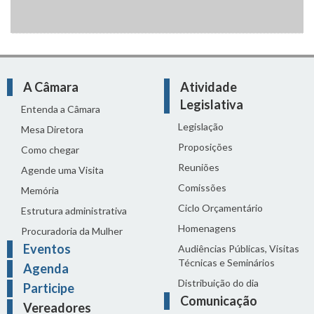
A Câmara
Atividade
Legislativa
Entenda a Câmara
Legislação
Mesa Diretora
Proposições
Como chegar
Reuniões
Agende uma Visita
Comissões
Memória
Ciclo Orçamentário
Estrutura administrativa
Homenagens
Procuradoria da Mulher
Eventos
Audiências Públicas, Visitas
Técnicas e Seminários
Agenda
Distribuição do dia
Participe
Comunicação
Vereadores