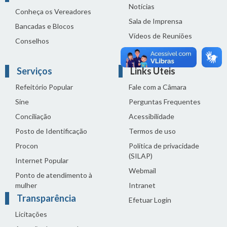
Notícias
Conheça os Vereadores
Sala de Imprensa
Bancadas e Blocos
Vídeos de Reuniões
Conselhos
Solenidades
Serviços
Links Úteis
Refeitório Popular
Fale com a Câmara
Sine
Perguntas Frequentes
Conciliação
Acessibilidade
Posto de Identificação
Termos de uso
Procon
Política de privacidade
(SILAP)
Internet Popular
Webmail
Ponto de atendimento à
mulher
Intranet
Transparência
Efetuar Login
Licitações