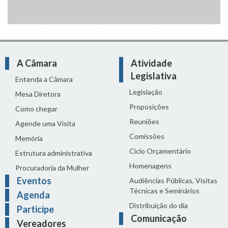
A Câmara
Atividade
Legislativa
Entenda a Câmara
Legislação
Mesa Diretora
Proposições
Como chegar
Reuniões
Agende uma Visita
Comissões
Memória
Ciclo Orçamentário
Estrutura administrativa
Homenagens
Procuradoria da Mulher
Eventos
Audiências Públicas, Visitas
Técnicas e Seminários
Agenda
Distribuição do dia
Participe
Comunicação
Vereadores