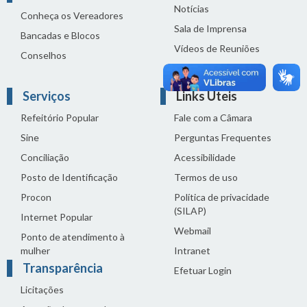
Notícias
Conheça os Vereadores
Sala de Imprensa
Bancadas e Blocos
Vídeos de Reuniões
Conselhos
Solenidades
Serviços
Links Úteis
Refeitório Popular
Fale com a Câmara
Sine
Perguntas Frequentes
Conciliação
Acessibilidade
Posto de Identificação
Termos de uso
Procon
Política de privacidade
(SILAP)
Internet Popular
Webmail
Ponto de atendimento à
mulher
Intranet
Transparência
Efetuar Login
Licitações