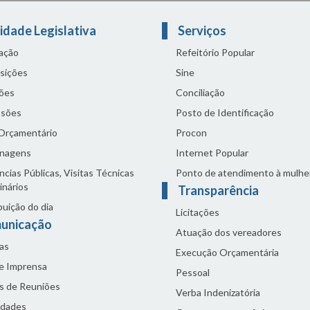
idade Legislativa
Serviços
lação
Refeitório Popular
sições
Sine
ões
Conciliação
sões
Posto de Identificação
 Orçamentário
Procon
nagens
Internet Popular
cias Públicas, Visitas Técnicas
Ponto de atendimento à mulhe
inários
Transparência
buição do dia
Licitações
unicação
Atuação dos vereadores
as
Execução Orçamentária
de Imprensa
Pessoal
s de Reuniões
Verba Indenizatória
idades