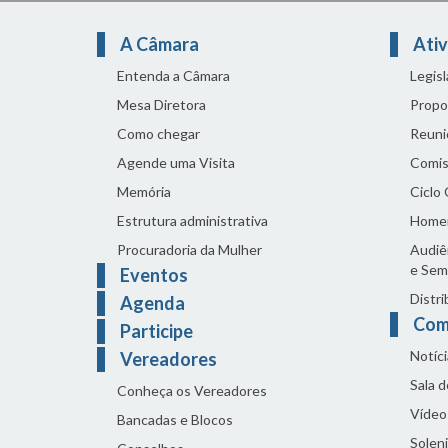
A Câmara
Ativ
Entenda a Câmara
Legis
Mesa Diretora
Propo
Como chegar
Reuni
Agende uma Visita
Comis
Memória
Ciclo
Estrutura administrativa
Home
Procuradoria da Mulher
Audiên
e Sem
Eventos
Distri
Agenda
Com
Participe
Notíci
Vereadores
Sala 
Conheça os Vereadores
Vídeo
Bancadas e Blocos
Solen