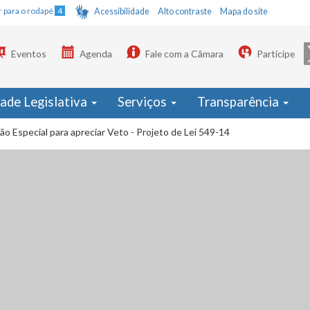
Ir para o rodapé
4
Acessibilidade
Alto contraste
Mapa do site
Eventos
Agenda
Fale com a Câmara
Participe
dade Legislativa
Serviços
Transparência
ão Especial para apreciar Veto - Projeto de Lei 549-14