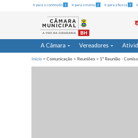
Ir para o conteúdo
1
Ir para o menu
2
Ir para a busca
3
A Câmara
Vereadores
Ativi
Início
>
Comunicação
>
Reuniões
>
1ª Reunião - Comiss