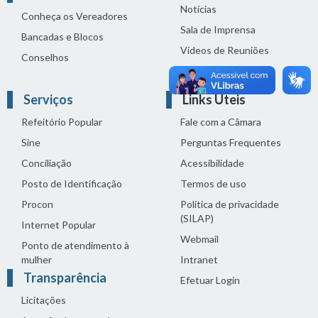
Notícias
Conheça os Vereadores
Sala de Imprensa
Bancadas e Blocos
Vídeos de Reuniões
Conselhos
Solenidades
Serviços
Links Úteis
Refeitório Popular
Fale com a Câmara
Sine
Perguntas Frequentes
Conciliação
Acessibilidade
Posto de Identificação
Termos de uso
Procon
Política de privacidade
(SILAP)
Internet Popular
Webmail
Ponto de atendimento à
mulher
Intranet
Transparência
Efetuar Login
Licitações