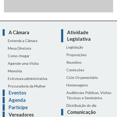
A Câmara
Atividade
Legislativa
Entenda a Câmara
Legislação
Mesa Diretora
Proposições
Como chegar
Reuniões
Agende uma Visita
Comissões
Memória
Ciclo Orçamentário
Estrutura administrativa
Homenagens
Procuradoria da Mulher
Eventos
Audiências Públicas, Visitas
Técnicas e Seminários
Agenda
Distribuição do dia
Participe
Comunicação
Vereadores