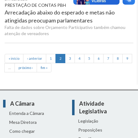
PRESTAÇÃO DE CONTAS PBH
Arrecadação abaixo do esperado e metas não
atingidas preocupam parlamentares
Falta de dados sobre Orçamento Participativo também chamou
atenção de vereadores
« início
‹ anterior
1
2
3
4
5
6
7
8
9
…
próximo ›
fim »
A Câmara
Atividade
Legislativa
Entenda a Câmara
Legislação
Mesa Diretora
Proposições
Como chegar