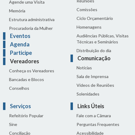
Reuniões
Agende uma Visita
Comissões
Memória
Ciclo Orçamentário
Estrutura administrativa
Homenagens
Procuradoria da Mulher
Eventos
Audiências Públicas, Visitas
Técnicas e Seminários
Agenda
Distribuição do dia
Participe
Comunicação
Vereadores
Notícias
Conheça os Vereadores
Sala de Imprensa
Bancadas e Blocos
Vídeos de Reuniões
Conselhos
Solenidades
Serviços
Links Úteis
Refeitório Popular
Fale com a Câmara
Sine
Perguntas Frequentes
Conciliação
Acessibilidade