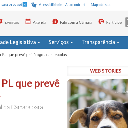
Ir para o rodapé
4
Acessibilidade
Alto contraste
Mapa do site
Eventos
Agenda
Fale com a Câmara
Participe
dade Legislativa
Serviços
Transparência
 PL que prevê psicólogos nas escolas
WEB STORIES
 PL que prevê
s
al da Câmara para