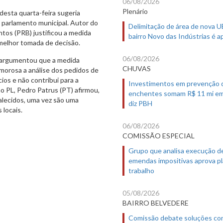
06/08/2026
Plenário
desta quarta-feira sugeria
 parlamento municipal. Autor do
Delimitação de área de nova 
tos (PRB) justificou a medida
bairro Novo das Indústrias é 
 melhor tomada de decisão.
06/08/2026
) argumentou que a medida
CHUVAS
 morosa a análise dos pedidos de
os e não contribui para a
Investimentos em prevenção 
o PL, Pedro Patrus (PT) afirmou,
enchentes somam R$ 11 mi em
alecidos, uma vez são uma
diz PBH
 locais.
06/08/2026
COMISSÃO ESPECIAL
Grupo que analisa execução d
emendas impositivas aprova p
trabalho
05/08/2026
BAIRRO BELVEDERE
Comissão debate soluções co