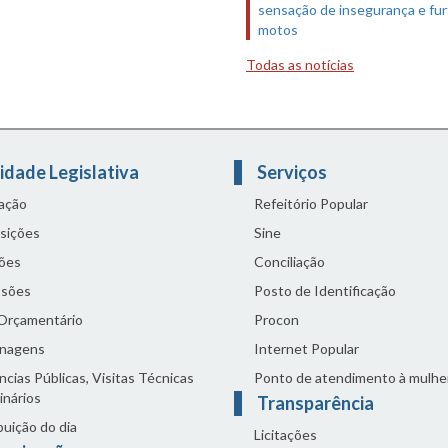
sensação de insegurança e fur
motos
Todas as notícias
idade Legislativa
Serviços
lação
Refeitório Popular
sições
Sine
ões
Conciliação
sões
Posto de Identificação
 Orçamentário
Procon
nagens
Internet Popular
cias Públicas, Visitas Técnicas
Ponto de atendimento à mulhe
inários
Transparência
buição do dia
Licitações