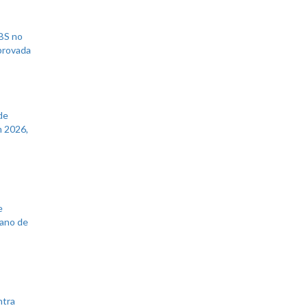
UBS no
aprovada
de
 2026,
e
lano de
ntra