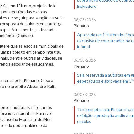
sobre novo espaço de evento
/2), em 1º turno, projeto de lei
Belvedere
mpor a equipe das escolas
ntes de seguir para sanção ou veto
06/08/2026
 a proposta de submeter a outorga
Plenário
cipal. Atualmente, a atividade
Aprovada em 1º turno docênci
 Ambiente (Comam).
exclusiva de concursados na 
sugere que as escolas municipais de
infantil
 um psicólogo em tempo integral.
nais, dentre outras atividades, se
06/08/2026
ência escolar de estudantes,
Plenário
Sala reservada a autistas em 
amente pelo Plenário. Caso a
espetáculos é aprovada em 1º
o do prefeito Alexandre Kalil.
06/08/2026
Plenário
entos que utilizam recursos
Tem primeiro aval PL que incen
 órgãos ambientais. Em nível
exibição e produção audiovisua
lo Conselho Municipal do Meio
escolas
tes do poder público e da