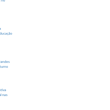
s no
a
educação
grandes
 turno
tiva
l nas