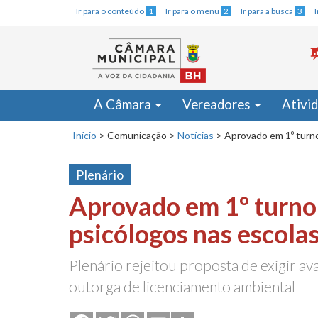
Ir para o conteúdo
1
Ir para o menu
2
Ir para a busca
3
A Câmara
Vereadores
Ativi
Início
>
Comunicação
>
Notícias
>
Aprovado em 1º turno
Plenário
Aprovado em 1º turno
psicólogos nas escola
Plenário rejeitou proposta de exigir av
outorga de licenciamento ambiental