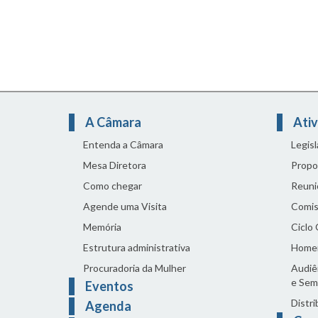
A Câmara
Ativ
Entenda a Câmara
Legis
Mesa Diretora
Propo
Como chegar
Reuni
Agende uma Visita
Comis
Memória
Ciclo
Estrutura administrativa
Home
Procuradoria da Mulher
Audiên
e Sem
Eventos
Distri
Agenda