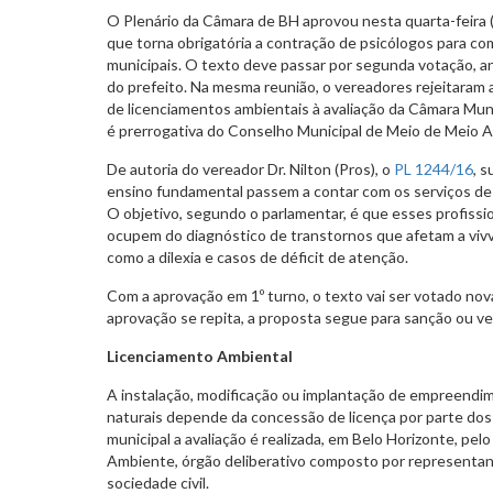
O Plenário da Câmara de BH aprovou nesta quarta-feira (8
que torna obrigatória a contração de psicólogos para co
municipais. O texto deve passar por segunda votação, a
do prefeito. Na mesma reunião, o vereadores rejeitaram
de licenciamentos ambientais à avaliação da Câmara Muni
é prerrogativa do Conselho Municipal de Meio de Meio
De autoria do vereador Dr. Nilton (Pros), o
PL 1244/16
, 
ensino fundamental passem a contar com os serviços de
O objetivo, segundo o parlamentar, é que esses profissio
ocupem do diagnóstico de transtornos que afetam a vivv
como a dilexia e casos de déficit de atenção.
Com a aprovação em 1º turno, o texto vai ser votado nov
aprovação se repita, a proposta segue para sanção ou vet
Licenciamento Ambiental
A instalação, modificação ou implantação de empreendim
naturais depende da concessão de licença por parte dos
municipal a avaliação é realizada, em Belo Horizonte, pe
Ambiente, órgão deliberativo composto por representan
sociedade civil.