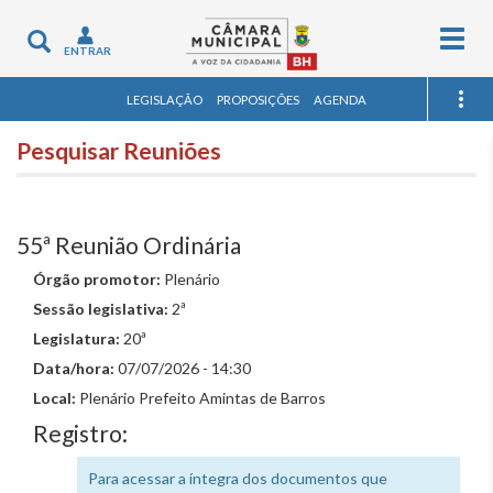
Togg
Toggle
ENTRAR
navig
navigation
LEGISLAÇÃO
PROPOSIÇÕES
AGENDA
Pesquisar Reuniões
55ª Reunião Ordinária
Órgão promotor:
Plenário
Sessão legislativa:
2ª
Legislatura:
20ª
Data/hora:
07/07/2026 - 14:30
Local:
Plenário Prefeito Amintas de Barros
Registro:
Para acessar a íntegra dos documentos que