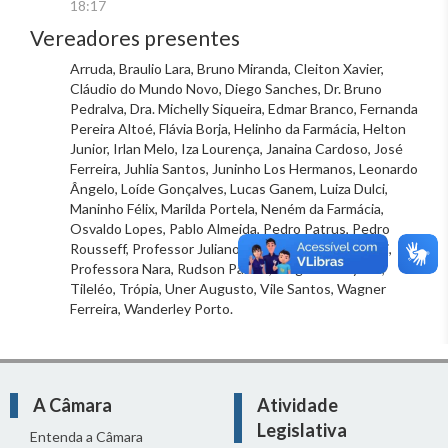
18:17
Vereadores presentes
Arruda, Braulio Lara, Bruno Miranda, Cleiton Xavier,
Cláudio do Mundo Novo, Diego Sanches, Dr. Bruno
Pedralva, Dra. Michelly Siqueira, Edmar Branco, Fernanda
Pereira Altoé, Flávia Borja, Helinho da Farmácia, Helton
Junior, Irlan Melo, Iza Lourença, Janaina Cardoso, José
Ferreira, Juhlia Santos, Juninho Los Hermanos, Leonardo
Ângelo, Loíde Gonçalves, Lucas Ganem, Luiza Dulci,
Maninho Félix, Marilda Portela, Neném da Farmácia,
Osvaldo Lopes, Pablo Almeida, Pedro Patrus, Pedro
Rousseff, Professor Juliano Lopes, Professora Marli,
Professora Nara, Rudson Paixão, Sargento Jalyson,
Tileléo, Trópia, Uner Augusto, Vile Santos, Wagner
Ferreira, Wanderley Porto.
A Câmara
Atividade
Legislativa
Entenda a Câmara