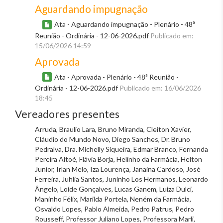
Aguardando impugnação
Ata - Aguardando impugnação - Plenário - 48ª
Reunião - Ordinária - 12-06-2026.pdf
Publicado em:
15/06/2026 14:59
Aprovada
Ata - Aprovada - Plenário - 48ª Reunião -
Ordinária - 12-06-2026.pdf
Publicado em: 16/06/2026
18:45
Vereadores presentes
Arruda, Braulio Lara, Bruno Miranda, Cleiton Xavier,
Cláudio do Mundo Novo, Diego Sanches, Dr. Bruno
Pedralva, Dra. Michelly Siqueira, Edmar Branco, Fernanda
Pereira Altoé, Flávia Borja, Helinho da Farmácia, Helton
Junior, Irlan Melo, Iza Lourença, Janaina Cardoso, José
Ferreira, Juhlia Santos, Juninho Los Hermanos, Leonardo
Ângelo, Loíde Gonçalves, Lucas Ganem, Luiza Dulci,
Maninho Félix, Marilda Portela, Neném da Farmácia,
Osvaldo Lopes, Pablo Almeida, Pedro Patrus, Pedro
Rousseff, Professor Juliano Lopes, Professora Marli,