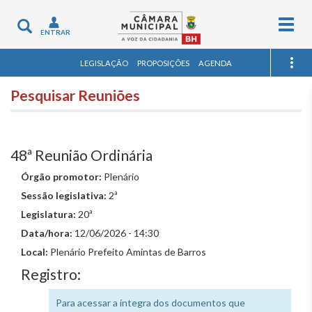
Togg
Toggle
ENTRAR
navig
navigation
LEGISLAÇÃO
PROPOSIÇÕES
AGENDA
Pesquisar Reuniões
48ª Reunião Ordinária
Órgão promotor:
Plenário
Sessão legislativa:
2ª
Legislatura:
20ª
Data/hora:
12/06/2026 - 14:30
Local:
Plenário Prefeito Amintas de Barros
Registro:
Para acessar a íntegra dos documentos que