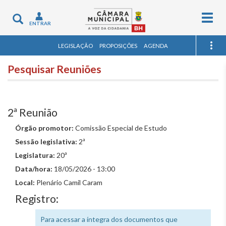
Togg
Toggle
ENTRAR
navig
navigation
LEGISLAÇÃO
PROPOSIÇÕES
AGENDA
Pesquisar Reuniões
2ª Reunião
Órgão promotor:
Comissão Especial de Estudo
Sessão legislativa:
2ª
Legislatura:
20ª
Data/hora:
18/05/2026 - 13:00
Local:
Plenário Camil Caram
Registro:
Para acessar a íntegra dos documentos que