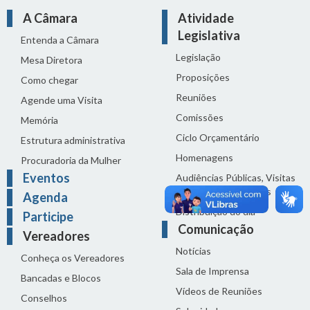
A Câmara
Atividade
Legislativa
Entenda a Câmara
Legislação
Mesa Diretora
Proposições
Como chegar
Reuniões
Agende uma Visita
Comissões
Memória
Ciclo Orçamentário
Estrutura administrativa
Homenagens
Procuradoria da Mulher
Eventos
Audiências Públicas, Visitas
Técnicas e Seminários
Agenda
Distribuição do dia
Participe
Comunicação
Vereadores
Notícias
Conheça os Vereadores
Sala de Imprensa
Bancadas e Blocos
Vídeos de Reuniões
Conselhos