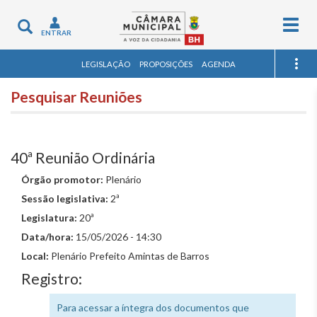
Togg
Toggle
ENTRAR
navig
navigation
LEGISLAÇÃO
PROPOSIÇÕES
AGENDA
Pesquisar Reuniões
40ª Reunião Ordinária
Órgão promotor:
Plenário
Sessão legislativa:
2ª
Legislatura:
20ª
Data/hora:
15/05/2026 - 14:30
Local:
Plenário Prefeito Amintas de Barros
Registro:
Para acessar a íntegra dos documentos que