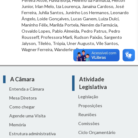
Pereira Altoé, Flávia Borja, Helinho da Farmácia, Helton
Junior, Irlan Melo, Iza Lourença, Janaina Cardoso, José
Ferreira, Juhlia Santos, Juninho Los Hermanos, Leonardo
Ângelo, Loíde Gonçalves, Lucas Ganem, Luiza Dulci,
Maninho Félix, Marilda Portela, Neném da Farmácia,
Osvaldo Lopes, Pablo Almeida, Pedro Patrus, Pedro
Rousseff, Professora Marli, Rudson Paixão, Sargento
Jalyson, Tileléo, Trópia, Uner Augusto, Vile Santos,
Wagner Ferreira, Wanderley Porto.
A Câmara
Atividade
Legislativa
Entenda a Câmara
Legislação
Mesa Diretora
Proposições
Como chegar
Reuniões
Agende uma Visita
Comissões
Memória
Ciclo Orçamentário
Estrutura administrativa