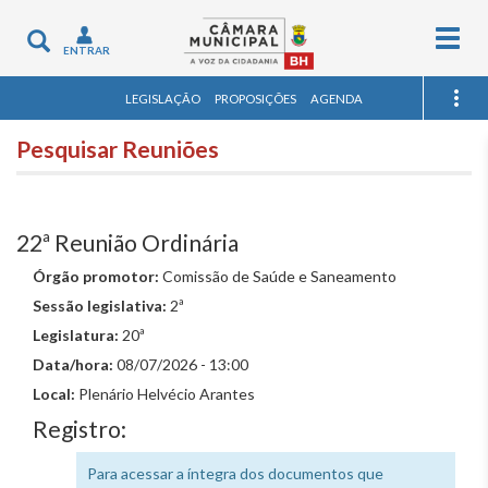
Togg
Toggle
ENTRAR
navig
navigation
LEGISLAÇÃO
PROPOSIÇÕES
AGENDA
Pesquisar Reuniões
22ª Reunião Ordinária
Órgão promotor:
Comissão de Saúde e Saneamento
Sessão legislativa:
2ª
Legislatura:
20ª
Data/hora:
08/07/2026 - 13:00
Local:
Plenário Helvécio Arantes
Registro:
Para acessar a íntegra dos documentos que