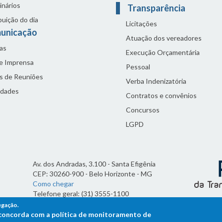
inários
Transparência
buição do dia
Licitações
unicação
Atuação dos vereadores
as
Execução Orçamentária
de Imprensa
Pessoal
s de Reuniões
Verba Indenizatória
idades
Contratos e convênios
Concursos
LGPD
Av. dos Andradas, 3.100 - Santa Efigênia
CEP: 30260-900 - Belo Horizonte - MG
Como chegar
Telefone geral: (31) 3555-1100
Horário de funcionamento:
egação.
7h às 19h
ê concorda com a política de monitoramento de