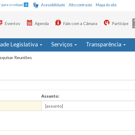
Ir para o rodapé
4
Acessibilidade
Alto contraste
Mapa do site
Eventos
Agenda
Fale com a Câmara
Participe
dade Legislativa
Serviços
Transparência
squisar Reuniões
Assunto: