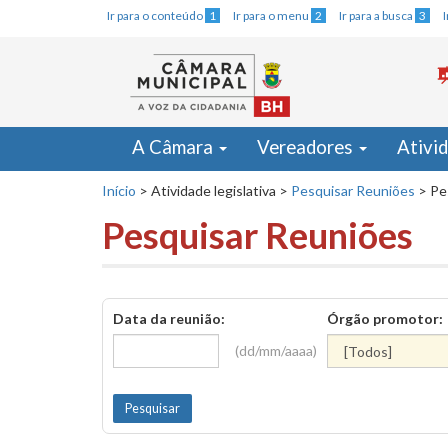
Ir para o conteúdo
1
Ir para o menu
2
Ir para a busca
3
A Câmara
Vereadores
Ativi
Início
>
Atividade legislativa
>
Pesquisar Reuniões
>
Pe
Pesquisar Reuniões
Data da reunião:
Órgão promotor:
(dd/mm/aaaa)