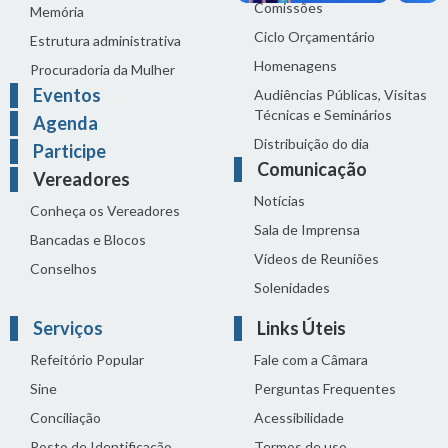
Comissões
Memória
Ciclo Orçamentário
Estrutura administrativa
Homenagens
Procuradoria da Mulher
Eventos
Audiências Públicas, Visitas
Técnicas e Seminários
Agenda
Distribuição do dia
Participe
Comunicação
Vereadores
Notícias
Conheça os Vereadores
Sala de Imprensa
Bancadas e Blocos
Vídeos de Reuniões
Conselhos
Solenidades
Serviços
Links Úteis
Refeitório Popular
Fale com a Câmara
Sine
Perguntas Frequentes
Conciliação
Acessibilidade
Posto de Identificação
Termos de uso