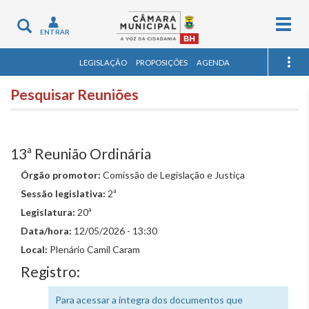
Togg
Toggle
ENTRAR
navig
navigation
LEGISLAÇÃO
PROPOSIÇÕES
AGENDA
Pesquisar Reuniões
13ª Reunião Ordinária
Órgão promotor:
Comissão de Legislação e Justiça
Sessão legislativa:
2ª
Legislatura:
20ª
Data/hora:
12/05/2026 - 13:30
Local:
Plenário Camil Caram
Registro:
Para acessar a íntegra dos documentos que