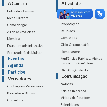
A Câmara
Atividade
Legislativa
Entenda a Câmara
Legislação
Mesa Diretora
Proposições
Como chegar
Reuniões
Agende uma Visita
Comissões
Memória
Ciclo Orçamentário
Estrutura administrativa
Homenagens
Procuradoria da Mulher
Eventos
Audiências Públicas, Visitas
Técnicas e Seminários
Agenda
Distribuição do dia
Participe
Comunicação
Vereadores
Notícias
Conheça os Vereadores
Sala de Imprensa
Bancadas e Blocos
Vídeos de Reuniões
Conselhos
Solenidades