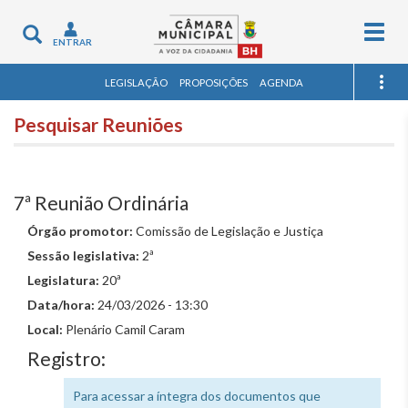
Togg
Toggle
ENTRAR
navig
navigation
LEGISLAÇÃO
PROPOSIÇÕES
AGENDA
Pesquisar Reuniões
7ª Reunião Ordinária
Órgão promotor:
Comissão de Legislação e Justiça
Sessão legislativa:
2ª
Legislatura:
20ª
Data/hora:
24/03/2026 - 13:30
Local:
Plenário Camil Caram
Registro:
Para acessar a íntegra dos documentos que