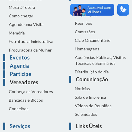
Legislação
Mesa Diretora
Proposições
Como chegar
Reuniões
Agende uma Visita
Comissões
Memória
Ciclo Orçamentário
Estrutura administrativa
Homenagens
Procuradoria da Mulher
Eventos
Audiências Públicas, Visitas
Técnicas e Seminários
Agenda
Distribuição do dia
Participe
Comunicação
Vereadores
Notícias
Conheça os Vereadores
Sala de Imprensa
Bancadas e Blocos
Vídeos de Reuniões
Conselhos
Solenidades
Serviços
Links Úteis