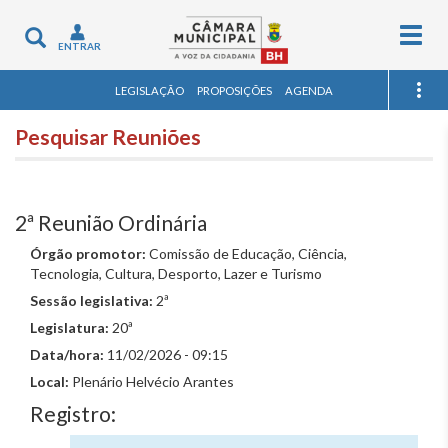
Togg
Toggle
ENTRAR
navig
navigation
LEGISLAÇÃO
PROPOSIÇÕES
AGENDA
Pesquisar Reuniões
2ª Reunião Ordinária
Órgão promotor:
Comissão de Educação, Ciência,
Tecnologia, Cultura, Desporto, Lazer e Turismo
Sessão legislativa:
2ª
Legislatura:
20ª
Data/hora:
11/02/2026 - 09:15
Local:
Plenário Helvécio Arantes
Registro: