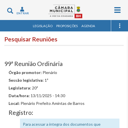
Togg
Toggle
ENTRAR
navig
navigation
LEGISLAÇÃO
PROPOSIÇÕES
AGENDA
Pesquisar Reuniões
99ª Reunião Ordinária
Órgão promotor:
Plenário
Sessão legislativa:
1ª
Legislatura:
20ª
Data/hora:
13/11/2025 - 14:30
Local:
Plenário Prefeito Amintas de Barros
Registro:
Para acessar a íntegra dos documentos que