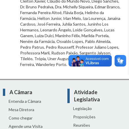
Cleiton Xavier, Cláudio do Mundo Novo, Diego Sanches,
Dr. Bruno Pedralva, Dra. Michelly Siqueira, Edmar Branco,
Fernanda Pereira Altoé, Flávia Borja, Helinho da
Farmácia, Helton Junior, Irlan Melo, Iza Lourença, Janaina
Cardoso, José Ferreira, Juhlia Santos, Juninho Los
Hermanos, Leonardo Ângelo, Loíde Gonçalves, Lucas
Ganem, Luiza Dulci, Maninho Félix, Marilda Portela,
Neném da Farmácia, Osvaldo Lopes, Pablo Almeida,
Pedro Patrus, Pedro Rousseff, Professor Juliano Lopes,
Professora Marli, Rudson Paixão, Sargento Jalyson,
Tileléo, Trópia, Uner Augusto, Vile Santos, Wagner
Ferreira, Wanderley Porto.
A Câmara
Atividade
Legislativa
Entenda a Câmara
Legislação
Mesa Diretora
Proposições
Como chegar
Reuniões
Agende uma Visita