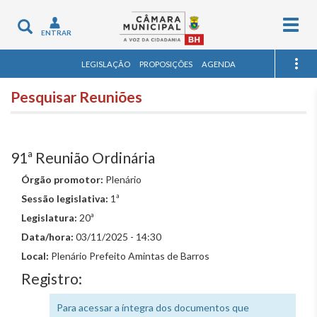
Togg
Toggle
ENTRAR
navig
navigation
LEGISLAÇÃO
PROPOSIÇÕES
AGENDA
Pesquisar Reuniões
91ª Reunião Ordinária
Órgão promotor:
Plenário
Sessão legislativa:
1ª
Legislatura:
20ª
Data/hora:
03/11/2025 - 14:30
Local:
Plenário Prefeito Amintas de Barros
Registro:
Para acessar a íntegra dos documentos que