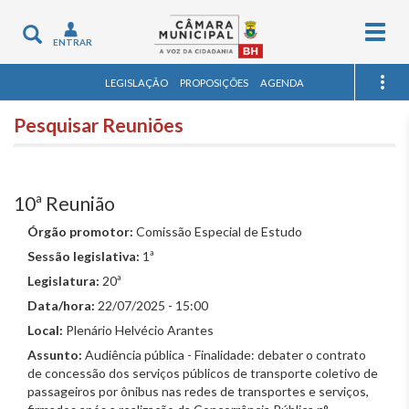
Togg
Toggle
ENTRAR
navig
navigation
LEGISLAÇÃO
PROPOSIÇÕES
AGENDA
Pesquisar Reuniões
10ª Reunião
Órgão promotor:
Comissão Especial de Estudo
Sessão legislativa:
1ª
Legislatura:
20ª
Data/hora:
22/07/2025 - 15:00
Local:
Plenário Helvécio Arantes
Assunto:
Audiência pública - Finalidade: debater o contrato
de concessão dos serviços públicos de transporte coletivo de
passageiros por ônibus nas redes de transportes e serviços,