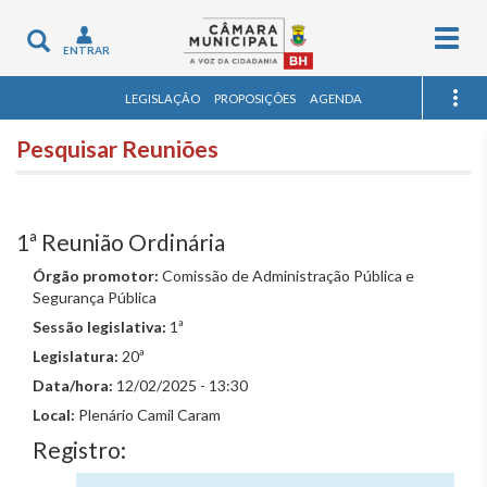
Togg
Toggle
ENTRAR
navig
navigation
LEGISLAÇÃO
PROPOSIÇÕES
AGENDA
Pesquisar Reuniões
1ª Reunião Ordinária
Órgão promotor:
Comissão de Administração Pública e
Segurança Pública
Sessão legislativa:
1ª
Legislatura:
20ª
Data/hora:
12/02/2025 - 13:30
Local:
Plenário Camil Caram
Registro: