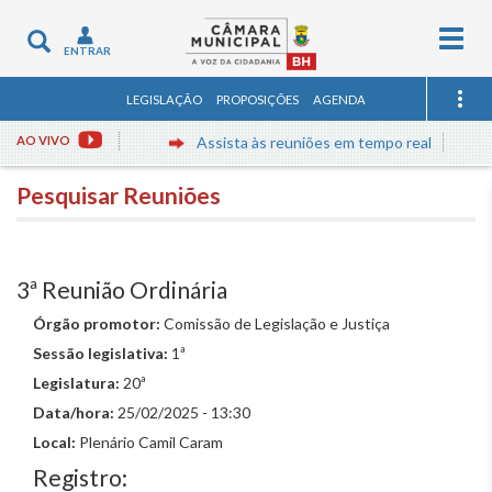
Togg
Toggle
ENTRAR
navig
navigation
LEGISLAÇÃO
PROPOSIÇÕES
AGENDA
AO VIVO
Assista às reuniões em tempo real
Pesquisar Reuniões
3ª Reunião Ordinária
Órgão promotor:
Comissão de Legislação e Justiça
Sessão legislativa:
1ª
Legislatura:
20ª
Data/hora:
25/02/2025 - 13:30
Local:
Plenário Camil Caram
Registro: