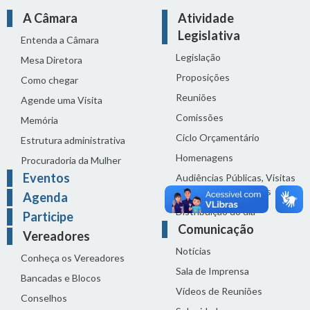
A Câmara
Atividade
Legislativa
Entenda a Câmara
Legislação
Mesa Diretora
Proposições
Como chegar
Reuniões
Agende uma Visita
Comissões
Memória
Ciclo Orçamentário
Estrutura administrativa
Homenagens
Procuradoria da Mulher
Eventos
Audiências Públicas, Visitas
Técnicas e Seminários
Agenda
Distribuição do dia
Participe
Comunicação
Vereadores
Notícias
Conheça os Vereadores
Sala de Imprensa
Bancadas e Blocos
Vídeos de Reuniões
Conselhos