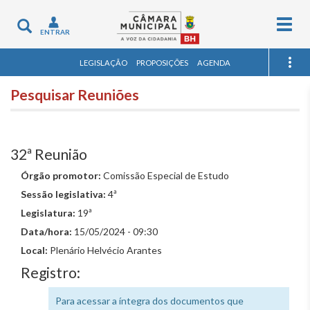
Togg
Toggle
ENTRAR
navig
navigation
LEGISLAÇÃO
PROPOSIÇÕES
AGENDA
Pesquisar Reuniões
32ª Reunião
Órgão promotor:
Comissão Especial de Estudo
Sessão legislativa:
4ª
Legislatura:
19ª
Data/hora:
15/05/2024 - 09:30
Local:
Plenário Helvécio Arantes
Registro:
Para acessar a íntegra dos documentos que