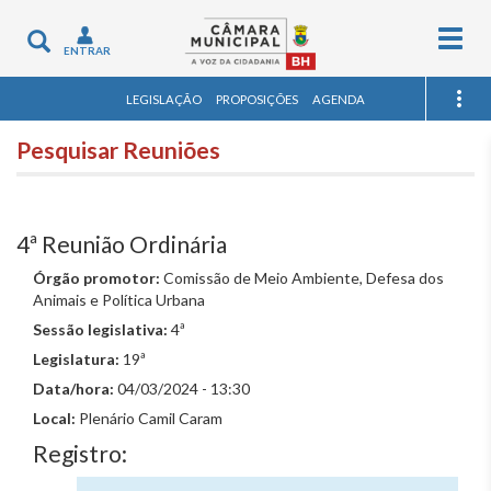
Togg
Toggle
ENTRAR
navig
navigation
LEGISLAÇÃO
PROPOSIÇÕES
AGENDA
Pesquisar Reuniões
4ª Reunião Ordinária
Órgão promotor:
Comissão de Meio Ambiente, Defesa dos
Animais e Política Urbana
Sessão legislativa:
4ª
Legislatura:
19ª
Data/hora:
04/03/2024 - 13:30
Local:
Plenário Camil Caram
Registro: