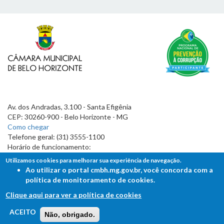
Av. dos Andradas, 3.100 - Santa Efigênia
CEP: 30260-900 - Belo Horizonte - MG
Como chegar
Telefone geral: (31) 3555-1100
Horário de funcionamento:
7h às 19h
Utilizamos cookies para melhorar sua experiência de navegação.
Ao utilizar o portal cmbh.mg.gov.br, você concorda com a
política de monitoramento de cookies.
Clique aqui para ver a política de cookies
FALE COM A CÂMARA
ACEITO
Não, obrigado.
Ouvidoria - Lei de Acesso à Informação