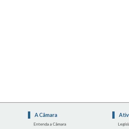
A Câmara
Ativ
Entenda a Câmara
Legis