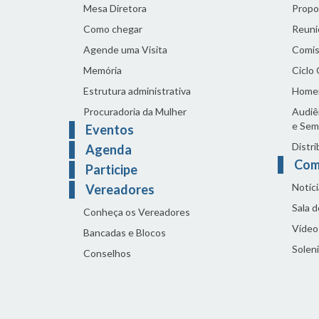
Mesa Diretora
Propo
Como chegar
Reuni
Agende uma Visita
Comis
Memória
Ciclo
Estrutura administrativa
Home
Procuradoria da Mulher
Audiên
e Sem
Eventos
Distri
Agenda
Com
Participe
Notíci
Vereadores
Sala 
Conheça os Vereadores
Vídeo
Bancadas e Blocos
Solen
Conselhos