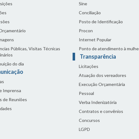
sições
Sine
ões
Conciliação
sões
Posto de Identificação
 Orçamentário
Procon
nagens
Internet Popular
cias Públicas, Visitas Técnicas
Ponto de atendimento à mulhe
inários
Transparência
buição do dia
Licitações
unicação
Atuação dos vereadores
as
Execução Orçamentária
de Imprensa
Pessoal
s de Reuniões
Verba Indenizatória
idades
Contratos e convênios
Concursos
LGPD