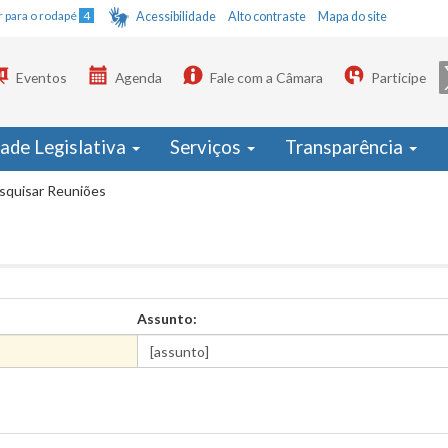
Ir para o rodapé
4
Acessibilidade
Alto contraste
Mapa do site
Eventos
Agenda
Fale com a Câmara
Participe
dade Legislativa
Serviços
Transparência
squisar Reuniões
Assunto: