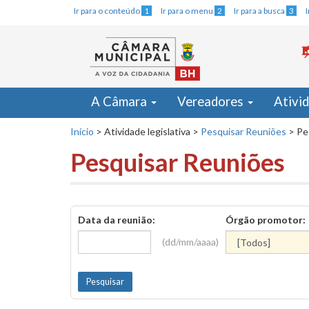
Ir para o conteúdo
1
Ir para o menu
2
Ir para a busca
3
A Câmara
Vereadores
Ativi
Início
>
Atividade legislativa
>
Pesquisar Reuniões
>
Pe
Pesquisar Reuniões
Data da reunião:
Órgão promotor:
(dd/mm/aaaa)