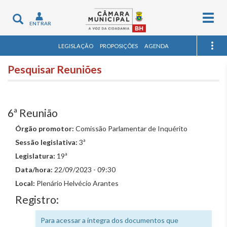
Togg
Toggle
ENTRAR
navig
navigation
LEGISLAÇÃO
PROPOSIÇÕES
AGENDA
Pesquisar Reuniões
6ª Reunião
Órgão promotor:
Comissão Parlamentar de Inquérito
Sessão legislativa:
3ª
Legislatura:
19ª
Data/hora:
22/09/2023 - 09:30
Local:
Plenário Helvécio Arantes
Registro:
Para acessar a íntegra dos documentos que