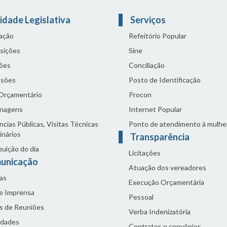
idade Legislativa
Serviços
lação
Refeitório Popular
sições
Sine
ões
Conciliação
sões
Posto de Identificação
 Orçamentário
Procon
nagens
Internet Popular
cias Públicas, Visitas Técnicas
Ponto de atendimento à mulhe
inários
Transparência
buição do dia
Licitações
unicação
Atuação dos vereadores
as
Execução Orçamentária
de Imprensa
Pessoal
s de Reuniões
Verba Indenizatória
idades
Contratos e convênios