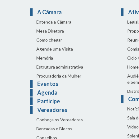
A Câmara
Ativ
Entenda a Câmara
Legis
Mesa Diretora
Propo
Como chegar
Reuni
Agende uma Visita
Comis
Memória
Ciclo
Estrutura administrativa
Home
Procuradoria da Mulher
Audiên
e Sem
Eventos
Distri
Agenda
Com
Participe
Notíci
Vereadores
Sala 
Conheça os Vereadores
Vídeo
Bancadas e Blocos
Solen
Conselhos