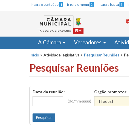
Ir para o conteúdo
1
Ir para o menu
2
Ir para a busca
3
A Câmara
Vereadores
Ativi
Início
>
Atividade legislativa
>
Pesquisar Reuniões
>
Pe
Pesquisar Reuniões
Data da reunião:
Órgão promotor:
(dd/mm/aaaa)