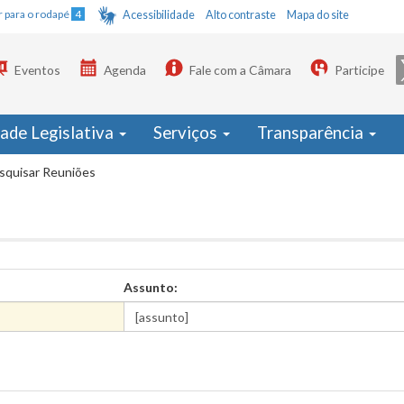
Ir para o rodapé
4
Acessibilidade
Alto contraste
Mapa do site
Eventos
Agenda
Fale com a Câmara
Participe
dade Legislativa
Serviços
Transparência
squisar Reuniões
Assunto: