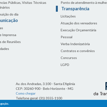
cias Públicas, Visitas Técnicas
Ponto de atendimento à mulhe
inários
Transparência
buição do dia
Licitações
unicação
Atuação dos vereadores
as
Execução Orçamentária
de Imprensa
Pessoal
s de Reuniões
Verba Indenizatória
idades
Contratos e convênios
Concursos
LGPD
Av. dos Andradas, 3.100 - Santa Efigênia
CEP: 30260-900 - Belo Horizonte - MG
Como chegar
Telefone geral: (31) 3555-1100
Horário de funcionamento:
egação.