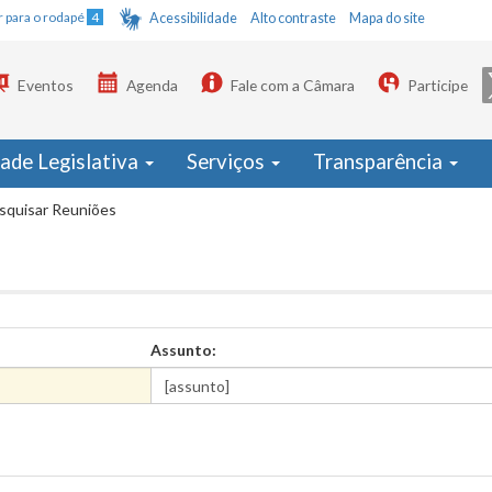
Ir para o rodapé
4
Acessibilidade
Alto contraste
Mapa do site
Eventos
Agenda
Fale com a Câmara
Participe
dade Legislativa
Serviços
Transparência
squisar Reuniões
Assunto: