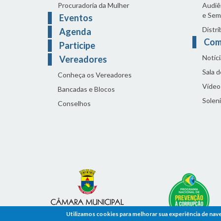
Procuradoria da Mulher
Audiên
e Sem
Eventos
Distri
Agenda
Com
Participe
Notíci
Vereadores
Sala 
Conheça os Vereadores
Vídeo
Bancadas e Blocos
Solen
Conselhos
Utilizamos cookies para melhorar sua experiência de nav