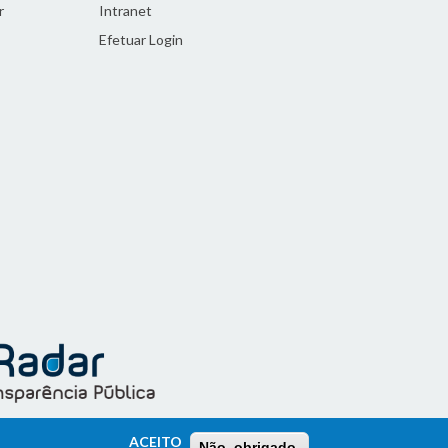
r
Intranet
Efetuar Login
ACEITO
Não, obrigado.