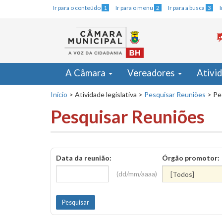
Ir para o conteúdo
1
Ir para o menu
2
Ir para a busca
3
A Câmara
Vereadores
Ativi
Início
>
Atividade legislativa
>
Pesquisar Reuniões
>
Pe
Pesquisar Reuniões
Data da reunião:
Órgão promotor:
(dd/mm/aaaa)