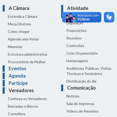
A Câmara
Atividade
Legislativa
Entenda a Câmara
Legislação
Mesa Diretora
Proposições
Como chegar
Reuniões
Agende uma Visita
Comissões
Memória
Ciclo Orçamentário
Estrutura administrativa
Homenagens
Procuradoria da Mulher
Eventos
Audiências Públicas, Visitas
Técnicas e Seminários
Agenda
Distribuição do dia
Participe
Comunicação
Vereadores
Notícias
Conheça os Vereadores
Sala de Imprensa
Bancadas e Blocos
Vídeos de Reuniões
Conselhos