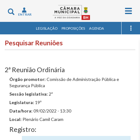
Togg
Toggle
ENTRAR
navig
navigation
LEGISLAÇÃO
PROPOSIÇÕES
AGENDA
Pesquisar Reuniões
2ª Reunião Ordinária
Órgão promotor:
Comissão de Administração Pública e
Segurança Pública
Sessão legislativa:
2ª
Legislatura:
19ª
Data/hora:
09/02/2022 - 13:30
Local:
Plenário Camil Caram
Registro: