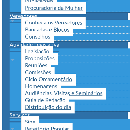
Publicações
Procuradoria da Mulher
Vereadores
Conheça os Vereadores
Bancadas e Blocos
Conselhos
Atividade Legislativa
Legislação
Proposições
Reuniões
Comissões
Ciclo Orçamentário
Homenagens
Audiências, Visitas e Seminários
Guia de Redação
Distribuição do dia
Serviços
Sine
Refeitório Popular