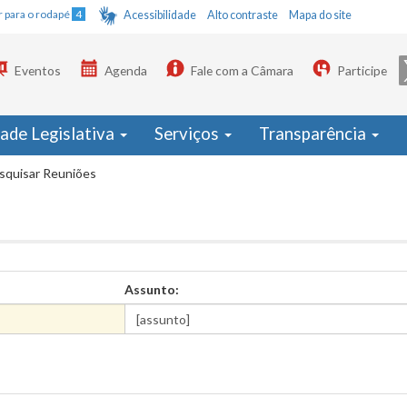
Ir para o rodapé
4
Acessibilidade
Alto contraste
Mapa do site
Eventos
Agenda
Fale com a Câmara
Participe
dade Legislativa
Serviços
Transparência
squisar Reuniões
Assunto: