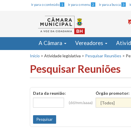
Ir para o conteúdo
1
Ir para o menu
2
Ir para a busca
3
A Câmara
Vereadores
Ativi
Início
>
Atividade legislativa
>
Pesquisar Reuniões
>
Pe
Pesquisar Reuniões
Data da reunião:
Órgão promotor:
(dd/mm/aaaa)