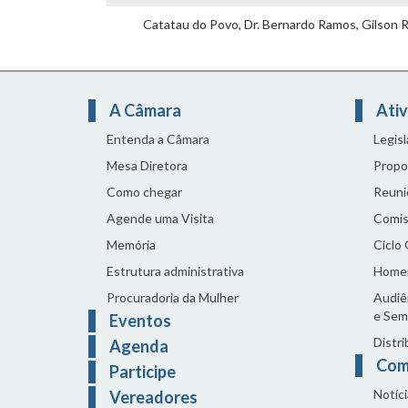
Catatau do Povo, Dr. Bernardo Ramos, Gilson Re
A Câmara
Ativ
Entenda a Câmara
Legis
Mesa Diretora
Propo
Como chegar
Reuni
Agende uma Visita
Comis
Memória
Ciclo
Estrutura administrativa
Home
Procuradoria da Mulher
Audiên
e Sem
Eventos
Distri
Agenda
Com
Participe
Notíci
Vereadores