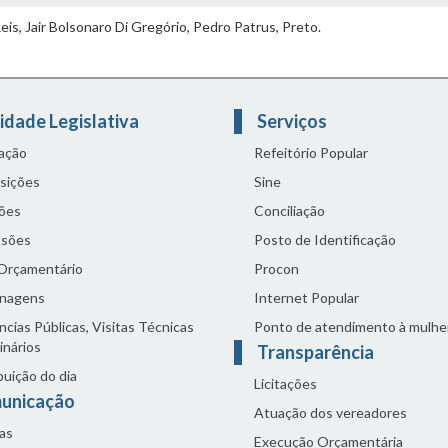
is, Jair Bolsonaro Di Gregório, Pedro Patrus, Preto.
idade Legislativa
Serviços
lação
Refeitório Popular
sições
Sine
ões
Conciliação
sões
Posto de Identificação
 Orçamentário
Procon
nagens
Internet Popular
cias Públicas, Visitas Técnicas
Ponto de atendimento à mulhe
inários
Transparência
buição do dia
Licitações
unicação
Atuação dos vereadores
as
Execução Orçamentária