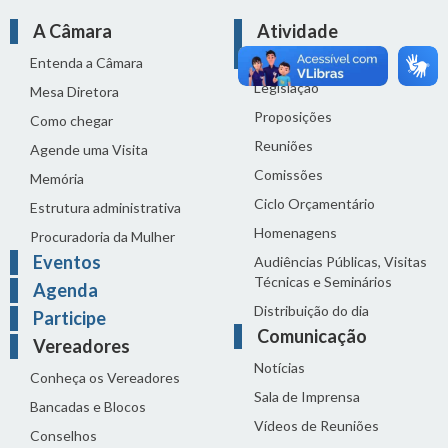
A Câmara
Atividade
Legislativa
Entenda a Câmara
Legislação
Mesa Diretora
Proposições
Como chegar
Reuniões
Agende uma Visita
Comissões
Memória
Ciclo Orçamentário
Estrutura administrativa
Homenagens
Procuradoria da Mulher
Eventos
Audiências Públicas, Visitas
Técnicas e Seminários
Agenda
Distribuição do dia
Participe
Comunicação
Vereadores
Notícias
Conheça os Vereadores
Sala de Imprensa
Bancadas e Blocos
Vídeos de Reuniões
Conselhos