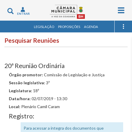
Togg
Toggle
ENTRAR
navig
navigation
LEGISLAÇÃO
PROPOSIÇÕES
AGENDA
Pesquisar Reuniões
20ª Reunião Ordinária
Órgão promotor:
Comissão de Legislação e Justiça
Sessão legislativa:
3ª
Legislatura:
18ª
Data/hora:
02/07/2019 - 13:30
Local:
Plenário Camil Caram
Registro:
Para acessar a íntegra dos documentos que