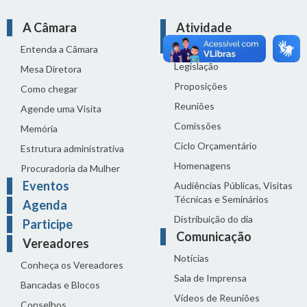
A Câmara
Atividade
Legislativa
Entenda a Câmara
Legislação
Mesa Diretora
Proposições
Como chegar
Reuniões
Agende uma Visita
Comissões
Memória
Ciclo Orçamentário
Estrutura administrativa
Homenagens
Procuradoria da Mulher
Eventos
Audiências Públicas, Visitas
Técnicas e Seminários
Agenda
Distribuição do dia
Participe
Comunicação
Vereadores
Notícias
Conheça os Vereadores
Sala de Imprensa
Bancadas e Blocos
Vídeos de Reuniões
Conselhos