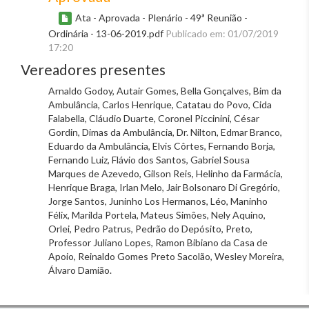
Ata - Aprovada - Plenário - 49ª Reunião -
Ordinária - 13-06-2019.pdf
Publicado em: 01/07/2019
17:20
Vereadores presentes
Arnaldo Godoy, Autair Gomes, Bella Gonçalves, Bim da
Ambulância, Carlos Henrique, Catatau do Povo, Cida
Falabella, Cláudio Duarte, Coronel Piccinini, César
Gordin, Dimas da Ambulância, Dr. Nilton, Edmar Branco,
Eduardo da Ambulância, Elvis Côrtes, Fernando Borja,
Fernando Luiz, Flávio dos Santos, Gabriel Sousa
Marques de Azevedo, Gilson Reis, Helinho da Farmácia,
Henrique Braga, Irlan Melo, Jair Bolsonaro Di Gregório,
Jorge Santos, Juninho Los Hermanos, Léo, Maninho
Félix, Marilda Portela, Mateus Simões, Nely Aquino,
Orlei, Pedro Patrus, Pedrão do Depósito, Preto,
Professor Juliano Lopes, Ramon Bibiano da Casa de
Apoio, Reinaldo Gomes Preto Sacolão, Wesley Moreira,
Álvaro Damião.