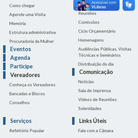
Proposições
Como chegar
Reuniões
Agende uma Visita
Comissões
Memória
Ciclo Orçamentário
Estrutura administrativa
Homenagens
Procuradoria da Mulher
Eventos
Audiências Públicas, Visitas
Técnicas e Seminários
Agenda
Distribuição do dia
Participe
Comunicação
Vereadores
Notícias
Conheça os Vereadores
Sala de Imprensa
Bancadas e Blocos
Vídeos de Reuniões
Conselhos
Solenidades
Serviços
Links Úteis
Refeitório Popular
Fale com a Câmara