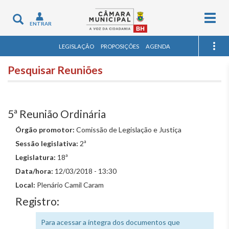
Togg
Toggle
ENTRAR
navig
navigation
LEGISLAÇÃO
PROPOSIÇÕES
AGENDA
Pesquisar Reuniões
5ª Reunião Ordinária
Órgão promotor:
Comissão de Legislação e Justiça
Sessão legislativa:
2ª
Legislatura:
18ª
Data/hora:
12/03/2018 - 13:30
Local:
Plenário Camil Caram
Registro:
Para acessar a íntegra dos documentos que