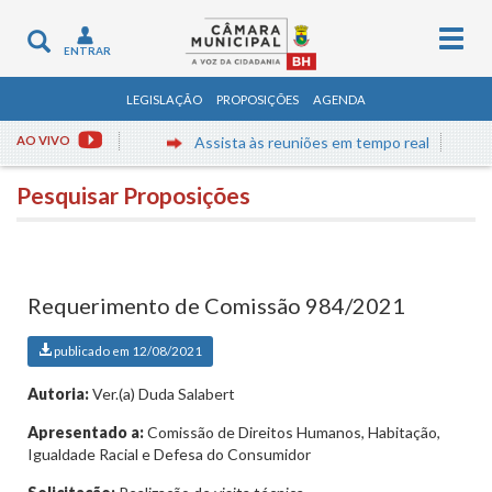
Togg
Toggle
ENTRAR
navig
navigation
LEGISLAÇÃO
PROPOSIÇÕES
AGENDA
AO VIVO
Assista às reuniões em tempo real
Pesquisar Proposições
Requerimento de Comissão 984/2021
publicado em 12/08/2021
Autoria:
Ver.(a) Duda Salabert
Apresentado a:
Comissão de Direitos Humanos, Habitação,
Igualdade Racial e Defesa do Consumidor