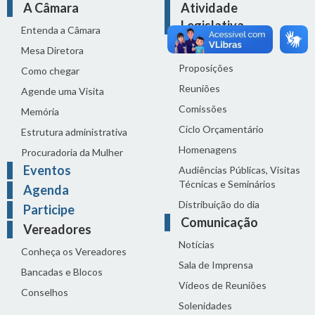
A Câmara
Atividade
Legislativa
Entenda a Câmara
Legislação
Mesa Diretora
Proposições
Como chegar
Reuniões
Agende uma Visita
Comissões
Memória
Ciclo Orçamentário
Estrutura administrativa
Homenagens
Procuradoria da Mulher
Eventos
Audiências Públicas, Visitas
Técnicas e Seminários
Agenda
Distribuição do dia
Participe
Comunicação
Vereadores
Notícias
Conheça os Vereadores
Sala de Imprensa
Bancadas e Blocos
Vídeos de Reuniões
Conselhos
Solenidades