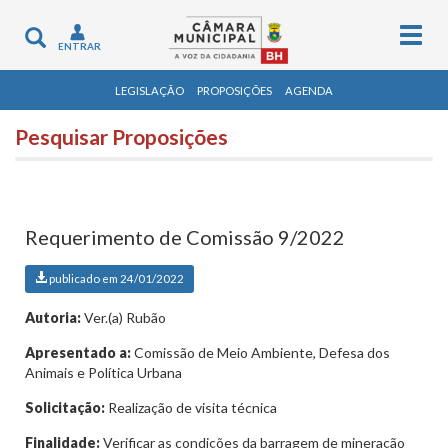
Togg
Toggle
ENTRAR
navig
navigation
LEGISLAÇÃO
PROPOSIÇÕES
AGENDA
Pesquisar Proposições
Requerimento de Comissão 9/2022
publicado em 24/01/2022
Autoria:
Ver.(a) Rubão
Apresentado a:
Comissão de Meio Ambiente, Defesa dos
Animais e Política Urbana
Solicitação:
Realização de visita técnica
Finalidade:
Verificar as condições da barragem de mineração