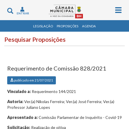
Togg
Toggle
ENTRAR
navig
navigation
LEGISLAÇÃO
PROPOSIÇÕES
AGENDA
Pesquisar Proposições
Requerimento de Comissão 828/2021
publicado em 21/07/2021
Vinculado a:
Requerimento 144/2021
Autoria:
Ver.(a) Nikolas Ferreira; Ver.(a) José Ferreira; Ver.(a)
Professor Juliano Lopes
Apresentado a:
Comissão Parlamentar de Inquérito - Covid-19
Solicitação:
Realização de oitiva