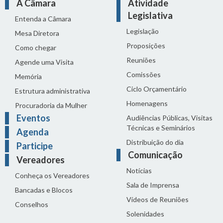
A Câmara
Atividade
Legislativa
Entenda a Câmara
Legislação
Mesa Diretora
Proposições
Como chegar
Reuniões
Agende uma Visita
Comissões
Memória
Ciclo Orçamentário
Estrutura administrativa
Homenagens
Procuradoria da Mulher
Eventos
Audiências Públicas, Visitas
Técnicas e Seminários
Agenda
Distribuição do dia
Participe
Comunicação
Vereadores
Notícias
Conheça os Vereadores
Sala de Imprensa
Bancadas e Blocos
Vídeos de Reuniões
Conselhos
Solenidades