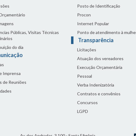
sões
Posto de Identificação
 Orçamentário
Procon
nagens
Internet Popular
cias Públicas, Visitas Técnicas
Ponto de atendimento à mulhe
inários
Transparência
buição do dia
Licitações
unicação
Atuação dos vereadores
as
Execução Orçamentária
de Imprensa
Pessoal
s de Reuniões
Verba Indenizatória
idades
Contratos e convênios
Concursos
LGPD
Av. dos Andradas, 3.100 - Santa Efigênia