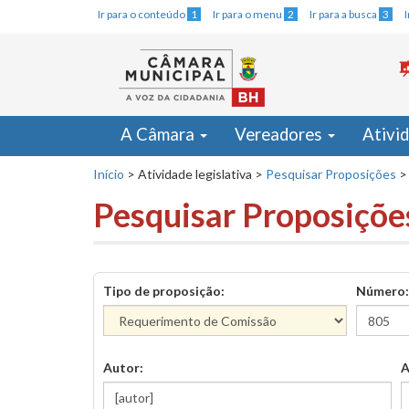
Ir para o conteúdo
1
Ir para o menu
2
Ir para a busca
3
A Câmara
Vereadores
Ativi
Início
>
Atividade legislativa
>
Pesquisar Proposições
>
Pesquisar Proposiçõe
Tipo de proposição:
Número:
Autor:
A