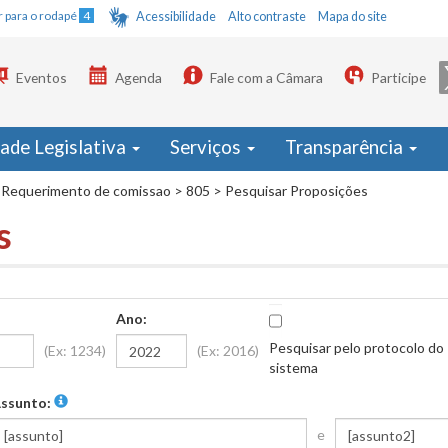
Ir para o rodapé
4
Acessibilidade
Alto contraste
Mapa do site
Eventos
Agenda
Fale com a Câmara
Participe
dade Legislativa
Serviços
Transparência
Requerimento de comissao
>
805
>
Pesquisar Proposições
s
Ano:
Pesquisar pelo protocolo do
(Ex: 1234)
(Ex: 2016)
sistema
ssunto:
e