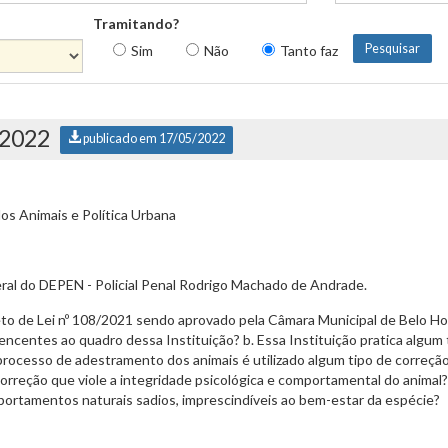
Tramitando?
Sim
Não
Tanto faz
/2022
publicado em 17/05/2022
s Animais e Política Urbana
eral do DEPEN - Policial Penal Rodrigo Machado de Andrade.
to de Lei nº 108/2021 sendo aprovado pela Câmara Municipal de Belo Ho
ncentes ao quadro dessa Instituição? b. Essa Instituição pratica algum 
ocesso de adestramento dos animais é utilizado algum tipo de correção q
correção que viole a integridade psicológica e comportamental do animal
ortamentos naturais sadios, imprescindíveis ao bem-estar da espécie?