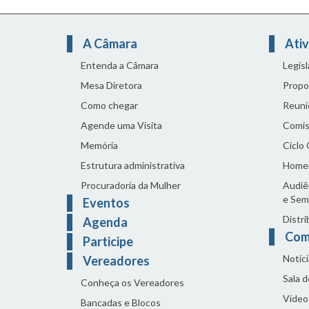
A Câmara
Ativ
Entenda a Câmara
Legis
Mesa Diretora
Propo
Como chegar
Reuni
Agende uma Visita
Comis
Memória
Ciclo
Estrutura administrativa
Home
Procuradoria da Mulher
Audiên
e Sem
Eventos
Distri
Agenda
Com
Participe
Notíci
Vereadores
Sala 
Conheça os Vereadores
Vídeo
Bancadas e Blocos