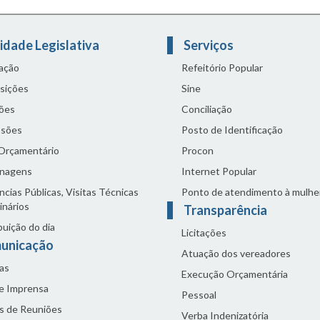
idade Legislativa
Serviços
lação
Refeitório Popular
sições
Sine
ões
Conciliação
sões
Posto de Identificação
 Orçamentário
Procon
nagens
Internet Popular
cias Públicas, Visitas Técnicas
Ponto de atendimento à mulhe
inários
Transparência
buição do dia
Licitações
unicação
Atuação dos vereadores
as
Execução Orçamentária
de Imprensa
Pessoal
s de Reuniões
Verba Indenizatória