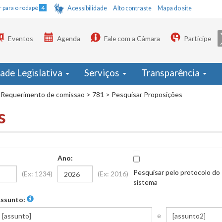
Ir para o rodapé
4
Acessibilidade
Alto contraste
Mapa do site
Eventos
Agenda
Fale com a Câmara
Participe
dade Legislativa
Serviços
Transparência
Requerimento de comissao
>
781
>
Pesquisar Proposições
s
Ano:
Pesquisar pelo protocolo do
(Ex: 1234)
(Ex: 2016)
sistema
ssunto:
e