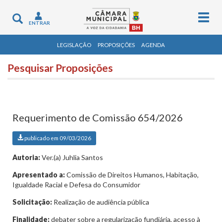
Togg
Toggle
ENTRAR
navig
navigation
LEGISLAÇÃO
PROPOSIÇÕES
AGENDA
Pesquisar Proposições
Requerimento de Comissão 654/2026
publicado em 09/03/2026
Autoria:
Ver.(a) Juhlia Santos
Apresentado a:
Comissão de Direitos Humanos, Habitação,
Igualdade Racial e Defesa do Consumidor
Solicitação:
Realização de audiência pública
Finalidade:
debater sobre a regularização fundiária, acesso à