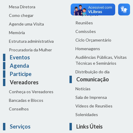
Legislação
Mesa Diretora
Proposições
Como chegar
Reuniões
Agende uma Visita
Comissões
Memória
Ciclo Orçamentário
Estrutura administrativa
Homenagens
Procuradoria da Mulher
Eventos
Audiências Públicas, Visitas
Técnicas e Seminários
Agenda
Distribuição do dia
Participe
Comunicação
Vereadores
Notícias
Conheça os Vereadores
Sala de Imprensa
Bancadas e Blocos
Vídeos de Reuniões
Conselhos
Solenidades
Serviços
Links Úteis