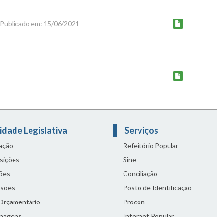
Publicado em: 15/06/2021
idade Legislativa
Serviços
lação
Refeitório Popular
sições
Sine
ões
Conciliação
sões
Posto de Identificação
 Orçamentário
Procon
nagens
Internet Popular