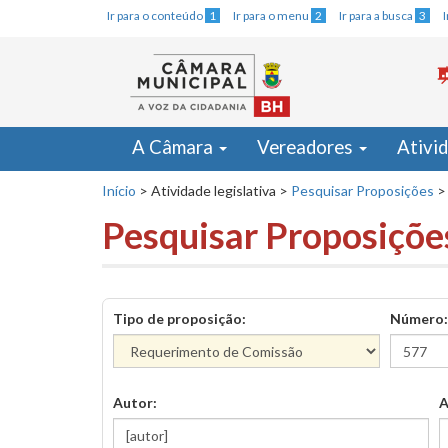
Ir para o conteúdo
1
Ir para o menu
2
Ir para a busca
3
A Câmara
Vereadores
Ativi
Início
>
Atividade legislativa
>
Pesquisar Proposições
>
Pesquisar Proposiçõe
Tipo de proposição:
Número:
Autor:
A