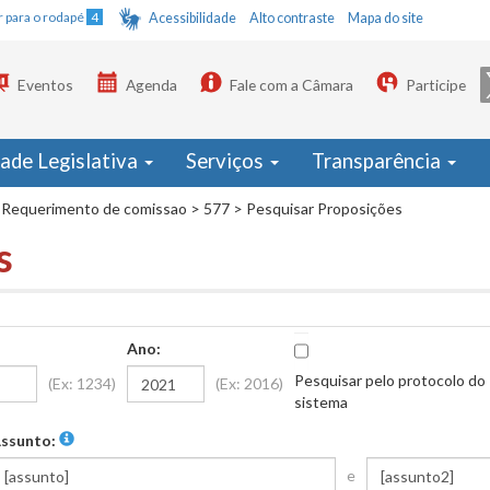
Ir para o rodapé
4
Acessibilidade
Alto contraste
Mapa do site
Eventos
Agenda
Fale com a Câmara
Participe
dade Legislativa
Serviços
Transparência
Requerimento de comissao
>
577
>
Pesquisar Proposições
s
Ano:
Pesquisar pelo protocolo do
(Ex: 1234)
(Ex: 2016)
sistema
ssunto:
e