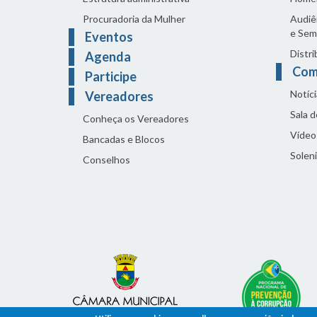
Procuradoria da Mulher
Audiên
e Sem
Eventos
Distri
Agenda
Com
Participe
Notíci
Vereadores
Sala 
Conheça os Vereadores
Vídeo
Bancadas e Blocos
Solen
Conselhos