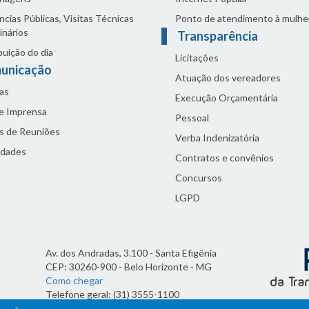
cias Públicas, Visitas Técnicas
Ponto de atendimento à mulhe
inários
Transparência
buição do dia
Licitações
unicação
Atuação dos vereadores
as
Execução Orçamentária
de Imprensa
Pessoal
s de Reuniões
Verba Indenizatória
idades
Contratos e convênios
Concursos
LGPD
Av. dos Andradas, 3.100 - Santa Efigênia
CEP: 30260-900 - Belo Horizonte - MG
Como chegar
Telefone geral: (31) 3555-1100
Horário de funcionamento: